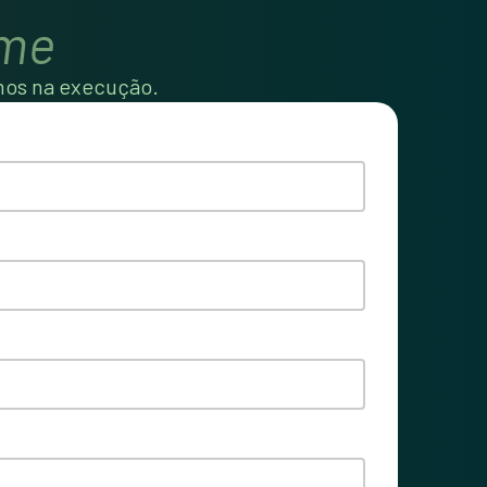
ime
mos na execução.